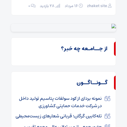
zhaket site
۱۶ مرداد
28 بازدید
۰
t site
از جــامـعه چه خبر؟
گــونــاگــون
نمونه بردای از کود سولفات پتاسیم تولید داخل
در شرکت خدمات حمایتی کشاورزی
تله‌کابین گرگان؛ قربانی شعارهای زیست‌محیطی
حضور جمعی از مسئولان عالی‌ مجمع تقریب