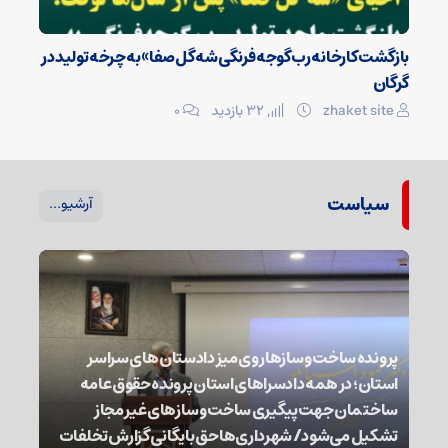
بازگشت کارخانه رب گوجه فرنگی شه گل صفا» به چرخه تولید در
گرگان
zhaket site
32 بازدید
۰
سیاست
آرشیو...
پرونده ساخت و سازها روی میز دادستان های سراسر
استان؛ در همه دادسراهای استان پرونده حقوق عامه
ساختمان جهت پیگیری ساخت و سازهای غیر مجاز
تشکیل می‌شود/ شهرداری‌ها حق بایگانی گزارش تخلفات