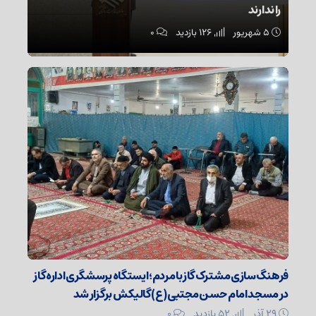
را ندارند
۵ شهریور
126 بازدید
۰
فرهنگ‌سازی مشترک گاز با مردم؛ ایستگاه پرسشگری اداره گاز
در مسجد امام حسن مجتبی (ع) گالیکش برگزار شد
۲۹ آذر
52 بازدید
۰