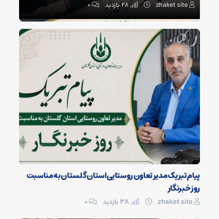
zhaket site
28 بازدید
۰
پیام تبریک مدیر تعاون روستایی استان گلستان به مناسبت
روز خبرنگار
zhaket site
38 بازدید
۰