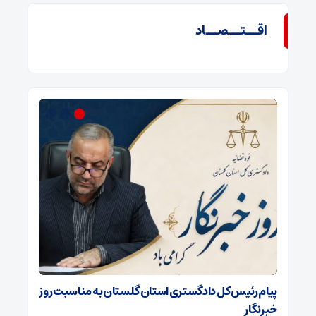
اقــتــصــاد
ان
پیام رئیس کل دادگستری استان گلستان به مناسبت روز
پیام تبر
خبرنگار
مناسبت ر