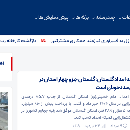
ات
چند رسانه
برگه ها
پیش نمایش ها
 فیبرنوری نیازمند همکاری مشترکین
بازگشت کارخانه رب گوجه ف
اق
 امداد گلستان: گلستان جزو چهار استان در
 مددجویان است
مدیرکل کمیته امداد امام خمینی(ره) استان گلستان از جذب ۸۵.۷ درصدی
اعتبارات اشتغال‌زایی در سال ۱۴۰۴ خبر داد و گفت: با پرداخت بیش از ۹۱۰ میلیارد
تومان تسهیلات به ۵ هزار و ۲۸۹ نفر، استان گلستان موفق شد رتبه چهارم کشور را در
تغال‌زایی کمیته امداد کسب کند.
۹ مرداد
34 بازدید
۰