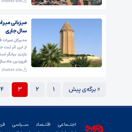
zhaket site
سال جاری
فروردین ماه سال
zhaket site
« برگه‌ی پیش
1
2
3
4
اجتـماعی
اقتـصاد
سـیاسی
فر