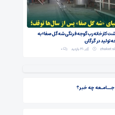
شت کارخانه رب گوجه فرنگی شه گل صفا» به
اتمام عملیات ب
 تولید در گرگان
بازگشت شبکه 
zhaket s
21 بازدید
۰
zhaket site
 جــامـعه چه خبر؟