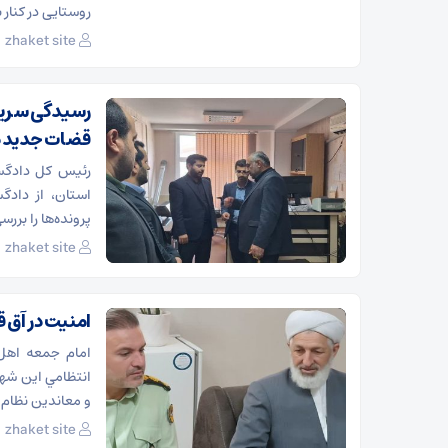
روستایی در کنار 
zhaket site
رسیدگی سریع‌
قضات جدید در
رئیس کل دادگست
استان، از دادگ
پرونده‌ها را بررس
zhaket site
امنیت در آق 
امام جمعه اهل 
انتظامي اين شه
و معاندين نظام 
zhaket site