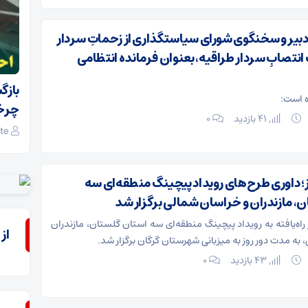
 دبیر و سخنگوی شورای سیاستگذاری از زحماتِ سردار
ِ انتصابِ سردار طراقیه، بعنوان فرمانده انتظامی
 و
مدیر مخابرات منطقه گلستان: اتصال منازل به
بازگ
ه است:
فیبرنوری نیازمند همکاری مشترکین
چرخه
41 بازدید
۰
zhaket site
25 بازدید
۰
ite
ز؛ داوری طرح‌های رویداد پیچینگ منطقه‌ای سه
، مازندران و خراسان شمالی برگزار شد
راه‌یافته به رویداد پیچینگ منطقه‌ای سه استان گلستان، مازندران
از
به مدت دور روز به میزبانی شهرستان گرگان برگزار شد.
43 بازدید
۰