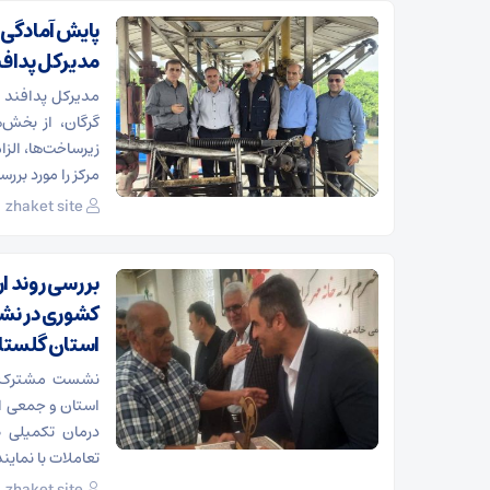
پایش آمادگی پ
مدیرکل پدافند
مدیرکل پدافند غ
گرگان، از بخش‌
زیرساخت‌ها، الز
مرکز را مورد بررسی
zhaket site
بررسی روند ا
کشوری در نش
استان گلستا
نشست مشترک مد
استان و جمعی از
درمان تکمیلی ص
تعاملات با نماین