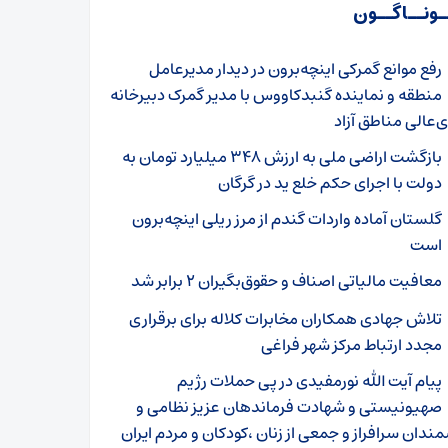
ـونــاگــون
رفع موانع گمرکی اینچه‌برون در دیدار مدیرعامل
منطقه و نماینده گنبدکاووس با مدیر گمرک دبیرخانه
‌عالی مناطق آزاد
بازگشت اراضی ملی به ارزش ۳۴۸ میلیارد تومان به
دولت با اجرای حکم خلع ید در گرگان
گلستان آماده واردات گندم از مرز ریلی اینچه‌برون
است
معافیت مالیاتی اصناف و حقوق‌بگیران ۲ برابر شد
تلاش جهادی همکاران مخابرات کلاله برای برقراری
مجدد ارتباط مرکز شهر فراغی
پیام آیت الله نورمفیدی در پی حملات رژیم
صهیونیستی و شهادت فرماندهان عزیز نظامی و
ندان سرافراز و جمعی از زنان ،کودکان و مردم ایران