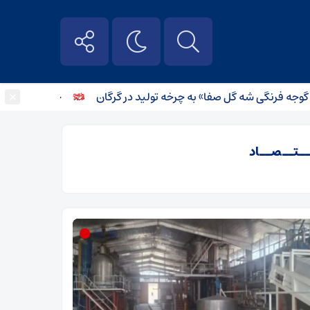
×
رنگی شه گل صفا» به چرخه تولید در گرگان
جریمه ۹.۷ میلیارد ریالی برای گرانفروشی پوشاک مدارس در گرگان
ــتــصــاد