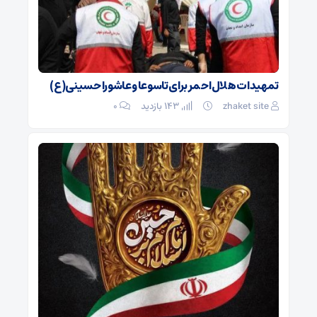
تمهیدات هلال‌احمر برای تاسوعا و عاشورا حسینی(ع)
zhaket site
143 بازدید
۰