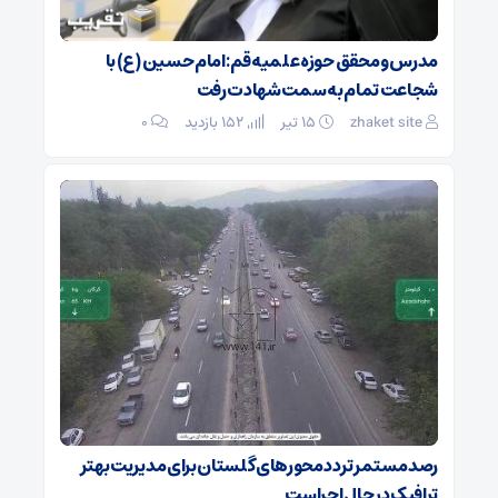
مدرس و محقق حوزه علمیه قم: امام حسین (ع) با
شجاعت تمام به سمت شهادت رفت
zhaket site
۱۵ تیر
152 بازدید
۰
رصد مستمر تردد محورهای گلستان برای مدیریت بهتر
ترافیک در حال اجراست