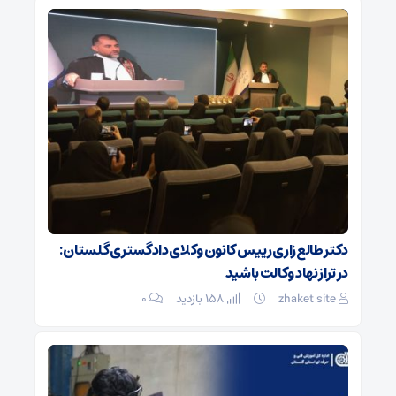
دکتر طالع‌زاری رییس کانون وکلای دادگستری گلستان :
در تراز نهاد وکالت باشید
zhaket site
158 بازدید
۰