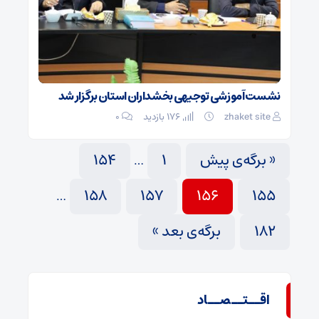
نشست آموزشی توجیهی بخشداران استان برگزار شد
zhaket site
176 بازدید
۰
« برگه‌ی پیش
1
154
…
158
157
156
155
…
182
برگه‌ی بعد »
اقــتــصــاد