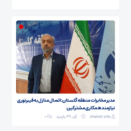
 و
مدیر مخابرات منطقه گلستان: اتصال منازل به فیبرنوری
هزینه با
نیازمند همکاری مشترکین
ضرورت اص
zhaket site
29 بازدید
۰
t site