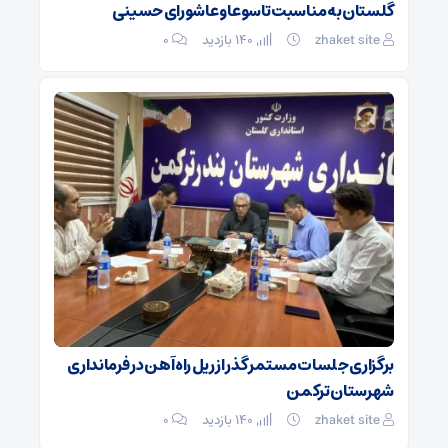
گلستان به مناسبت تاسوعا و عاشورای حسینی
zhaket site
140 بازدید
۰
برگزاری جلسات مستمر گذر از ریل راه آهن در فرمانداری
شهرستان ترکمن
zhaket site
140 بازدید
۰