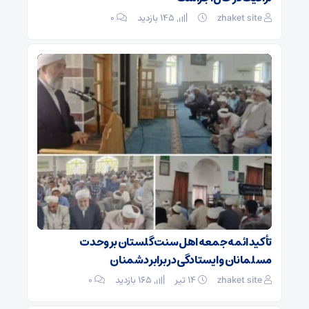
zhaket site
145 بازدید
۰
تأکید ائمه جمعه اهل سنت گلستان بر وحدت
مسلمانان و ایستادگی در برابر دشمنان
zhaket site
۱۴ تیر
165 بازدید
۰