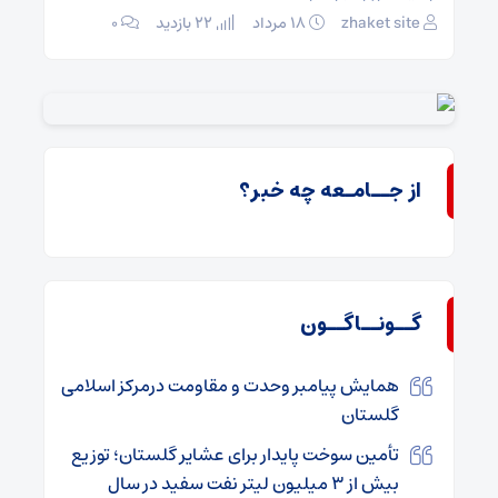
zhaket site
۱۸ مرداد
22 بازدید
۰
t site
از جــامـعه چه خبر؟
گــونــاگــون
همایش پیامبر وحدت و مقاومت درمرکز اسلامی
گلستان
تأمین سوخت پایدار برای عشایر گلستان؛ توزیع
بیش از ۳ میلیون لیتر نفت سفید در سال