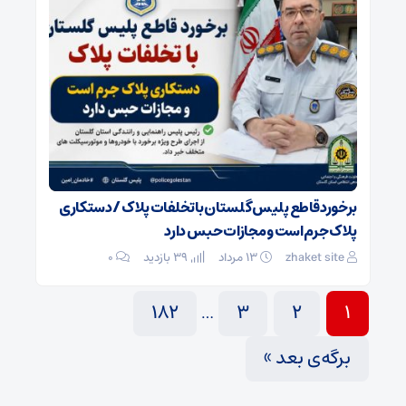
برخورد قاطع پلیس گلستان با تخلفات پلاک / دستکاری
پلاک جرم است و مجازات حبس دارد
zhaket site
۱۳ مرداد
39 بازدید
۰
182
3
2
1
…
برگه‌ی بعد »