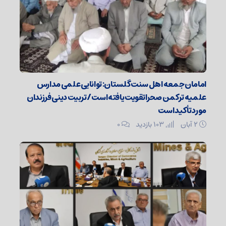
امامان جمعه اهل سنت گلستان: توانایی علمی مدارس
علمیه ترکمن صحرا تقویت یافته است / تربیت دینی فرزندان
مورد تأکید است
۲ آبان
103 بازدید
۰