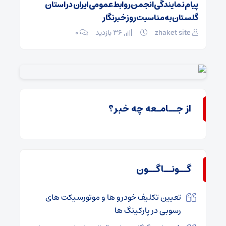
ه
پیام نمایندگی انجمن روابط‌عمومی ایران در استان
پیام رئی
گلستان به مناسبت روز خبرنگار
خبرنگار
zhaket site
36 بازدید
۰
t site
از جــامـعه چه خبر؟
گــونــاگــون
تعیین تکلیف خودرو ها و موتورسیکت های
رسوبی در پارکینگ ها