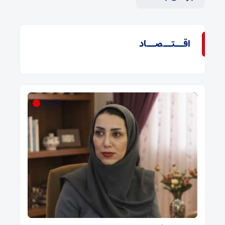
اقــتــصــاد