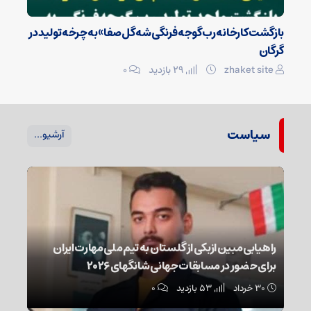
بازگشت کارخانه رب گوجه فرنگی شه گل صفا» به چرخه تولید در
گرگان
zhaket site
29 بازدید
۰
سیاست
آرشیو...
راهیابی مبین ازبکی از گلستان به تیم ملی مهارت ایران
برای حضور در مسابقات جهانی شانگهای ۲۰۲۶
۳۰ خرداد
53 بازدید
۰