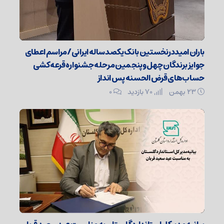
باران امیددرنخستین بانک یکصد ساله ایرانی/مراسم اعطای
جوایز برندگان چهل وپنجمین مرحله جشنواره قرعه کشی
حساب‌های قرض الحسنه پس انداز
۲۳ بهمن
70 بازدید
۰