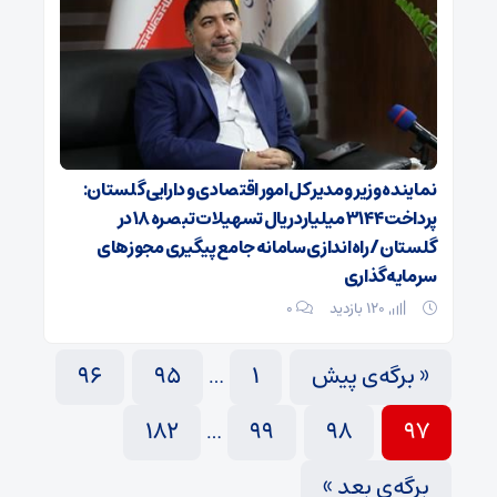
نماینده وزیر و مدیر کل امور اقتصادی و دارایی گلستان:
پرداخت ۳۱۴۴ میلیارد ریال تسهیلات تبصره ۱۸ در
گلستان/ راه‌اندازی سامانه جامع پیگیری مجوزهای
سرمایه‌گذاری
120 بازدید
۰
« برگه‌ی پیش
1
95
96
…
182
99
98
97
…
برگه‌ی بعد »