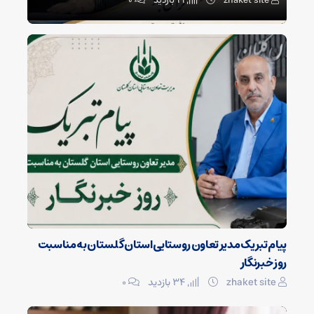
zhaket site
21 بازدید
۰
پیام تبریک مدیر تعاون روستایی استان گلستان به مناسبت
روز خبرنگار
zhaket site
34 بازدید
۰