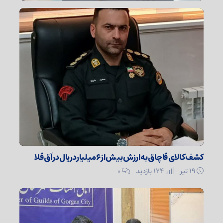
کشف کالای قاچاق به ارزش بیش از ۶ میلیارد ریال در آق قلا
۱۹ تیر
124 بازدید
۰