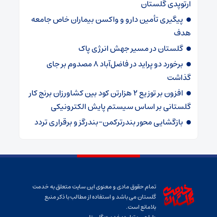
ارتوپدی گلستان
پیگیری تأمین دارو و واکسن بیماران خاص جامعه
هدف
گلستان در مسیر جهش انرژی پاک
برخورد دو پراید در فاضل‌آباد ۸ مصدوم بر جای
گذاشت
افزون بر توزیع ۲ هزارتن کود بین کشاورزان برنج کار
گلستانی بر اساس سیستم پایش الکترونیکی
بازگشایی محور بندرترکمن–بندرگز و برقراری تردد
تمام حقوق مادی و معنوی این سایت متعلق به خدمت
گلستان می باشد و استفاده از مطالب با ذکر منبع
بلامانع است.