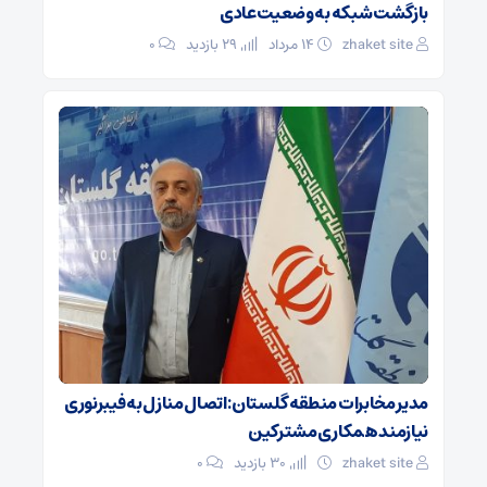
بازگشت شبکه به وضعیت عادی
zhaket site
۱۴ مرداد
29 بازدید
۰
مدیر مخابرات منطقه گلستان: اتصال منازل به فیبرنوری
نیازمند همکاری مشترکین
zhaket site
30 بازدید
۰