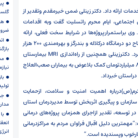
پی
دمات ارائه داد. دکتر زینلی ضمن خیرمقدم وتقدیر از
گلستا
 اجتماعی، ایام محرم راتسلیت گفت وبه اقدامات
هز
ضرور
تحمیلی۱۲روزه اشاره کرد. وی براستمرارپروژه‌ها در شرایط سخت فعلی، ارائه
ات
خدمات باکیفیت بر اساس برنامه چهار ساله، افتتاح دو درمانگاه درکلاله و بندرگز و بهره‌مندی ۲۰۰ هزار
بازگ
نفر برای اولین بارازخدمات رایگان درمانی تأکید کرد. دکترزینلی همچنین از راه‌اندازی MRI بیمارستان
مد
حکیم جرجانی گرگان بدون تشریفات، تخصیص ۸۵ میلیاردتومان کمک بلاعوض به بیماران صعب‌العلاج
نیاز
با
تولید
کرم(ص)درباره اهمیت امنیت و سلامت، ازحمایت
 سازمان و پیگیری اثربخش توسط مدیردرمان استان
مدار
 توسعه، تقدیر ازاجرای همزمان پروژه‌های درمانی
با
انعقا
”مهمترین دلیل اقبال فراوان مردم به مراکزدرمانی
انرژ
تارخوب وپسندیده است.”