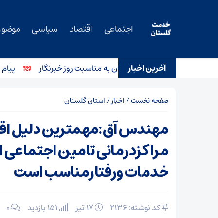
اجتماعی
اقتصاد
سیاسی
موضوع
آخرین اخبار
ل دادگستری استان گلستان به مناسبت روز خبرنگار
پیام تبری
صفحه نخست
/
اخبار
/
استان گلستان
مهندس آق:مهمترین دلیل اقب
مراکزدرمانی تامین اجتماعی 
خدمات ورفتارمناسب است
کد نوشته: 2136
۱۷ تیر
151 بازدید
۰