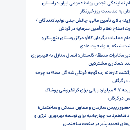
ام نمایندگی انجمن روابط‌عمومی ایران در استان
ن به مناسبت روز خبرنگار
ینه بالای تأمین مالی، چالش جدی تولیدکنندگان /
ت اصلاح نظام تأمین سرمایه در گردش
مام عملیات برگردان کافو مرکز روستای پنج‌پیکر و
شت شبکه به وضعیت عادی
یر مخابرات منطقه گلستان: اتصال منازل به فیبرنوری
مند همکاری مشترکین
زگشت کارخانه رب گوجه فرنگی شه گل صفا» به چرخه
 در گرگان
جریمه ۹.۷ میلیارد ریالی برای گرانفروشی پوشاک
س در گرگان
 حضور رییس سازمان و معاون مسکن و ساختمان؛
د تفاهم‌نامه چهارجانبه برای توسعه بهره‌وری انرژی و
ی‌های تجدیدپذیر در صنعت ساختمان