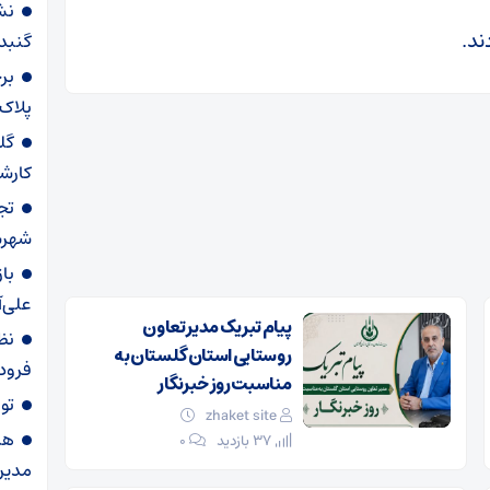
نش
ند.
گنبدک
بر
پلاک
گل
کارش
تج
شهرس
با
علی‌آ
پیام تبریک مدیر تعاون
نظ
روستایی استان گلستان به
فرودگ
مناسبت روز خبرنگار
توقیف
zhaket site
هم
37 بازدید
۰
مدیر