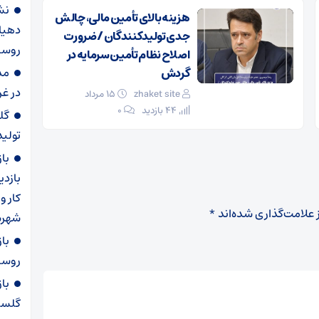
نش
هزینه بالای تأمین مالی، چالش
دهیا
جدی تولیدکنندگان / ضرورت
روست
اصلاح نظام تأمین سرمایه در
مد
گردش
در غ
zhaket site
۱۵ مرداد
44 بازدید
۰
گل
تولید س
با
بازدی
کار و
 علامت‌گذاری شده‌اند
*
شهرس
با
روستا
با
گلست