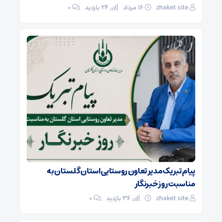
zhaket site
۱۶ مرداد
24 بازدید
۰
پیام تبریک مدیر تعاون روستایی استان گلستان به
مناسبت روز خبرنگار
zhaket site
36 بازدید
۰