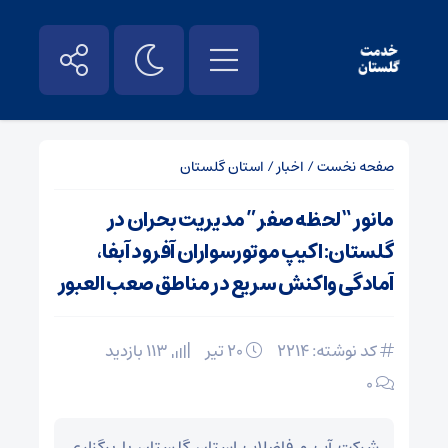
صفحه نخست
/
اخبار
/
استان گلستان
مانور “لحظه صفر” مدیریت بحران در
گلستان: اکیپ موتورسواران آفرود آبفا،
آمادگی واکنش سریع در مناطق صعب العبور
کد نوشته: 2214
۲۰ تیر
113 بازدید
۰
شرکت آب و فاضلاب استان گلستان با برگزاری