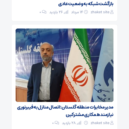
بازگشت شبکه به وضعیت عادی
zhaket site
۱۴ مرداد
26 بازدید
۰
مدیر مخابرات منطقه گلستان: اتصال منازل به فیبرنوری
نیازمند همکاری مشترکین
zhaket site
28 بازدید
۰