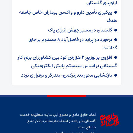
ارتوپدی گلستان
پیگیری تأمین دارو و واکسن بیماران خاص جامعه
هدف
گلستان در مسیر جهش انرژی پاک
برخورد دو پراید در فاضل‌آباد ۸ مصدوم بر جای
گذاشت
افزون بر توزیع ۲ هزارتن کود بین کشاورزان برنج کار
گلستانی بر اساس سیستم پایش الکترونیکی
بازگشایی محور بندرترکمن–بندرگز و برقراری تردد
تمام حقوق مادی و معنوی این سایت متعلق به خدمت
گلستان می باشد و استفاده از مطالب با ذکر منبع
بلامانع است.