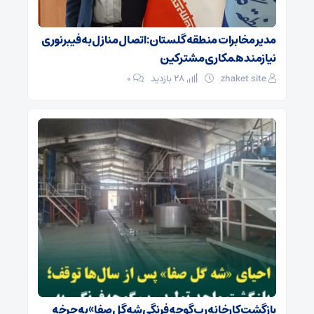
مدیر مخابرات منطقه گلستان: اتصال منازل به فیبرنوری
نیازمند همکاری مشترکین
zhaket site
28 بازدید
۰
بازگشت کارخانه رب گوجه فرنگی شه گل صفا» به چرخه