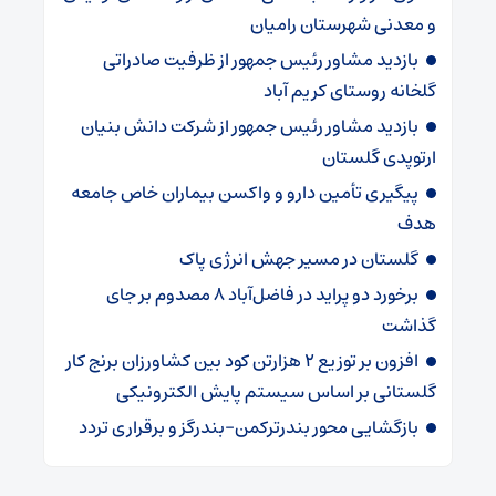
و معدنی شهرستان رامیان
بازدید مشاور رئیس جمهور از ظرفیت صادراتی
گلخانه روستای کریم آباد
بازدید مشاور رئیس جمهور از شرکت دانش بنیان
ارتوپدی گلستان
پیگیری تأمین دارو و واکسن بیماران خاص جامعه
هدف
گلستان در مسیر جهش انرژی پاک
برخورد دو پراید در فاضل‌آباد ۸ مصدوم بر جای
گذاشت
افزون بر توزیع ۲ هزارتن کود بین کشاورزان برنج کار
گلستانی بر اساس سیستم پایش الکترونیکی
بازگشایی محور بندرترکمن–بندرگز و برقراری تردد