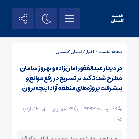
صفحه نخست
/
اخبار
/
استان گلستان
در دیدار عبدالغفور امان‌زاده و بهروز سامان
مطرح شد: تاکید بر تسریع در رفع موانع و
پیشرفت پروژه‌های منطقه آزاد اینچه‌برون
کد نوشته: 4493
۲۹ شهریور
120 بازدید
۰
عبدالغفور امان‌زاده، نماینده مردم گرگان و آق‌قلا