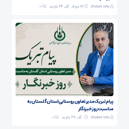
zhaket site
۱۶ مرداد
24 بازدید
۰
پیام تبریک مدیر تعاون روستایی استان گلستان به
مناسبت روز خبرنگار
zhaket site
36 بازدید
۰