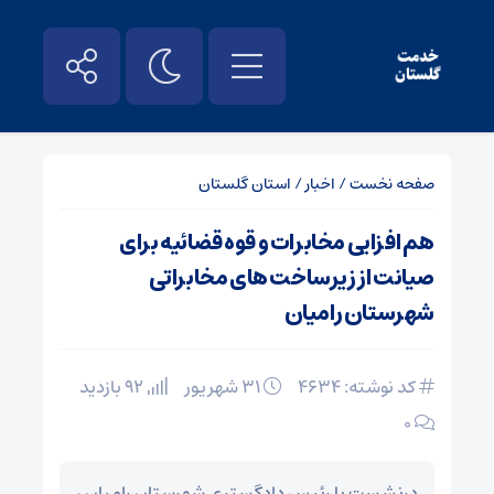
صفحه نخست
/
اخبار
/
استان گلستان
هم افزایی مخابرات و قوه قضائیه برای
صیانت از زیرساخت های مخابراتی
شهرستان رامیان
کد نوشته: 4634
۳۱ شهریور
92 بازدید
۰
درنشست با رئیس دادگستری شهرستان رامیان ،