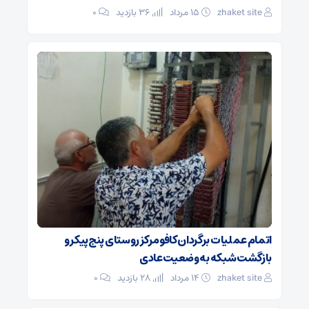
zhaket site
۱۵ مرداد
36 بازدید
۰
اتمام عملیات برگردان کافو مرکز روستای پنج‌پیکر و
بازگشت شبکه به وضعیت عادی
zhaket site
۱۴ مرداد
28 بازدید
۰