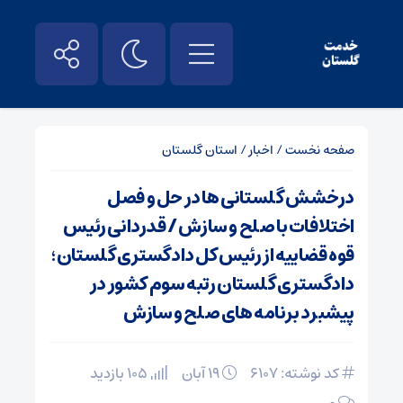
صفحه نخست
/
اخبار
/
استان گلستان
درخشش گلستانی ها در حل و فصل
اختلافات با صلح و سازش / قدردانی رئیس
قوه قضاییه از رئیس کل دادگستری گلستان ؛
دادگستری گلستان رتبه سوم کشور در
پیشبرد برنامه های صلح و سازش
کد نوشته: 6107
۱۹ آبان
105 بازدید