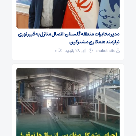
مدیر مخابرات منطقه گلستان: اتصال منازل به فیبرنوری
نیازمند همکاری مشترکین
zhaket site
28 بازدید
۰