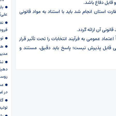
قابل دفاع باشد.
با
ارت استان انجام شد باید با استناد به مواد قانونی
علی‌آ
نظ
نونی آن ارائه گردد.
فرودگ
توقیف
عتماد عمومی به فرآیند انتخابات را تحت تأثیر قرار
هم
نی قابل پذیرش نیست؛ پاسخ باید دقیق، مستند و
مدیر
نش
دهیا
روست
مد
در غ
گل
تولید س
با