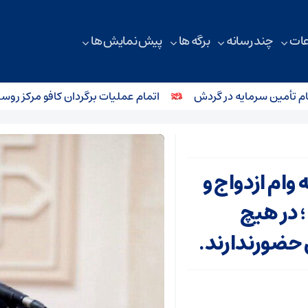
ات
چند رسانه
برگه ها
پیش نمایش ها
مین سرمایه در گردش
اتمام عملیات برگردان کافو مرکز روستای 
وام ازدواج و
؛ در هیچ
ضور‌ندارند.