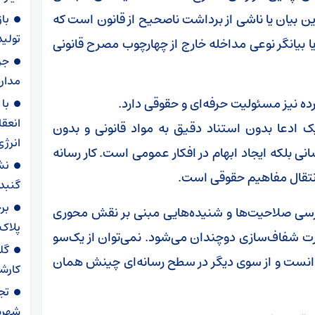
 بیان یا ناشی از برداشت ناصحیح از قانون است که
با
تولید
 بیانگر نوعی مداخله خارج از چهارچوب مصرح قانونی
مدار
رده نیز مسئولیت حرفه‌ای و حقوقی دارد.
با
انعقا
 ادعا بدون استناد دقیق به مواد قانونی و بدون
انرژ
ی بلکه ایجاد ابهام در افکار عمومی است. کار رسانه
نش
انتقال مفاهیم حقوقی است.
گنبدک
بر
بررسی صلاحیت‌ها و شنیده‌هایی مبنی بر نقش محوری
پلاک
ت شفاف‌سازی دوچندان می‌شود. نمی‌توان از یک‌سو
گل
نست و از سوی دیگر در سطح رسانه‌ای چینش همان
کارش
تج
شهرس