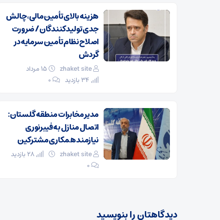
هزینه بالای تأمین مالی، چالش
جدی تولیدکنندگان / ضرورت
اصلاح نظام تأمین سرمایه در
گردش
zhaket site
۱۵ مرداد
34 بازدید
۰
مدیر مخابرات منطقه گلستان:
اتصال منازل به فیبرنوری
نیازمند همکاری مشترکین
zhaket site
28 بازدید
۰
دیدگاهتان را بنویسید