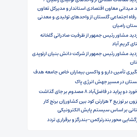
د میدانی معاون اقتصادی استاندار و مدیرکل تعاون
 رفاه اجتماعی گلستان از واحدهای تولیدی و معدنی
تان رامیان
زدید مشاور رئیس جمهور از ظرفیت صادراتی گلخانه
ی کریم آباد
زدید مشاور رئیس جمهور از شرکت دانش بنیان ارتوپدی
ان
گیری تأمین دارو و واکسن بیماران خاص جامعه هدف
ستان در مسیر جهش انرژی پاک
رد دو پراید در فاضل‌آباد ۸ مصدوم بر جای گذاشت
افزون بر توزیع ۲ هزارتن کود بین کشاورزان برنج کار
انی بر اساس سیستم پایش الکترونیکی
زگشایی محور بندرترکمن–بندرگز و برقراری تردد