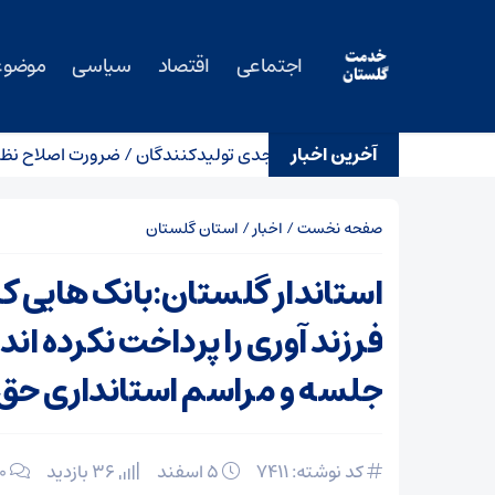
اجتماعی
اقتصاد
سیاسی
موضوع
آخرین اخبار
 بالای تأمین مالی، چالش جدی تولیدکنندگان / ضرورت اصلاح نظام تأ
صفحه نخست
/
اخبار
/
استان گلستان
استاندار گلستان:بانک هایی که 
فرزند آوری را پرداخت نکرده اند 
جلسه و مراسم استانداری حق ح
کد نوشته: 7411
۵ اسفند
36 بازدید
۰