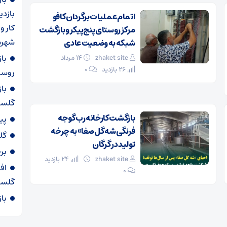
بازدی
اتمام عملیات برگردان کافو
کار و
مرکز روستای پنج‌پیکر و بازگشت
شهرس
شبکه به وضعیت عادی
با
zhaket site
۱۴ مرداد
26 بازدید
۰
روستا
با
گلست
بازگشت کارخانه رب گوجه
پی
فرنگی شه گل صفا» به چرخه
گل
تولید در گرگان
برخو
zhaket site
24 بازدید
۰
گلست
با