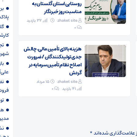
روستایی استان گلستان به
بر
مناسبت روز خبرنگار
پلاک
zhaket site
32 بازدید
گل
۰
کارش
تج
هزینه بالای تأمین مالی، چالش
شهرس
جدی تولیدکنندگان / ضرورت
با
اصلاح نظام تأمین سرمایه در
علی‌آ
گردش
نظ
zhaket site
۱۵ مرداد
41 بازدید
۰
فرودگ
توقیف
هم
مدیر
نش
 علامت‌گذاری شده‌اند
*
دهیا