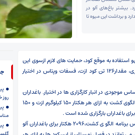
 باغ آلو دارد. بیشتر باغ‌های آلو در
رد و برداشت این میوه تا
‌و استفاده به موقع کود، حمایت های لازم ازسوی این
شرکت انجام شده است. دریازده ماهه سال جاری، مقدار۱۲۶ تن کود ازت، فسفات وپتاس در اختیار
جد
پی
اس موجودی در انبار کارگزاری ها در اختیار. باغداران
روز خ
قرار می گرفت ولی برای اولین بار کود بر اساسی الگوی کشت به ازای هر هکتار ۱۵۰ کیلوگرم ازت و ۱۵۰
پی
برای باغداران بارگزاری شده است .
مناسب
وی تاکید کرد: برای سال زراعی ۱۴۰۵-۱۴۰۴،براساس برنامه الگو ی کشت،۲۰۹۶ هکتار برای باغداران آلو
پی
گلستا
توانند در فصل زمستان از این کود ها به ازای هر