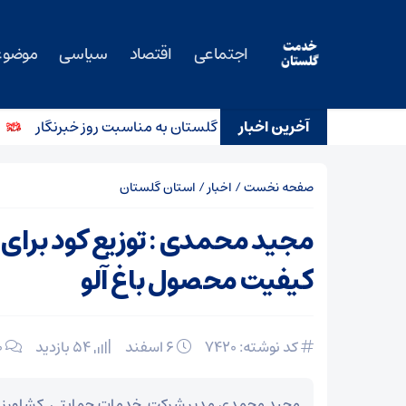
اجتماعی
اقتصاد
سیاسی
موضوع
آخرین اخبار
رئیس کل دادگستری استان گلستان به مناسبت روز خبرنگار
پیا
صفحه نخست
/
اخبار
/
استان گلستان
مجید محمدی : توزیع کود برای
کیفیت محصول باغ آلو
کد نوشته: 7420
۶ اسفند
54 بازدید
۰
مجید محمدی مدیر شرکت خدمات حمایتی کشاورزی