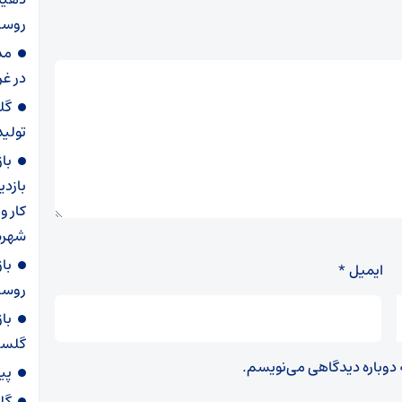
روست
مد
در غ
گل
تولید س
با
بازدی
کار و
شهرس
با
ایمیل
*
روستا
با
گلست
ه دوباره دیدگاهی می‌نویسم.
پی
گل