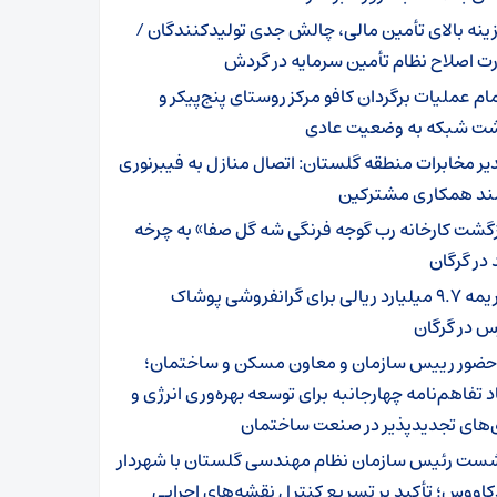
ینه بالای تأمین مالی، چالش جدی تولیدکنندگان /
ت اصلاح نظام تأمین سرمایه در گردش
مام عملیات برگردان کافو مرکز روستای پنج‌پیکر و
شت شبکه به وضعیت عادی
یر مخابرات منطقه گلستان: اتصال منازل به فیبرنوری
مند همکاری مشترکین
زگشت کارخانه رب گوجه فرنگی شه گل صفا» به چرخه
 در گرگان
جریمه ۹.۷ میلیارد ریالی برای گرانفروشی پوشاک
س در گرگان
 حضور رییس سازمان و معاون مسکن و ساختمان؛
د تفاهم‌نامه چهارجانبه برای توسعه بهره‌وری انرژی و
ی‌های تجدیدپذیر در صنعت ساختمان
ست رئیس سازمان نظام مهندسی گلستان با شهردار
اووس؛ تأکید بر تسریع کنترل نقشه‌های اجرایی