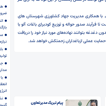
هز
ضرور
 با همکاری مدیریت جهاد کشاورزی شهرستان های
ات
تا فرآیند صدور حواله و توزیع کودبرای باغات آلو با
بازگ
 دغدغه بتوانند نهاده‌های مورد نیاز خود را دریافت
مد
و حمایت عملی ازباغداران زحمتکش خواهد شد.
نیاز
با
تولید
مدار
با
انعقا
انرژ
نش
پیام تبریک مدیر تعاون
گنبدک