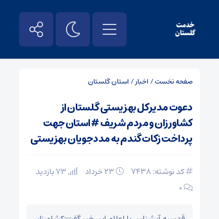
صفحه نخست
/
اخبار
/
استان گلستان
دعوت مدیرکل بهزیستی گلستان از
کشاورزان و مردم شریف #استان جهت
پرداخت زکات گندم به مددجویان بهزیستی
کد نوشته: 7438
۲۳ خرداد
73 بازدید
۰
قدسیه آبشناس با اعلام این خبر گفت:کشاورزان