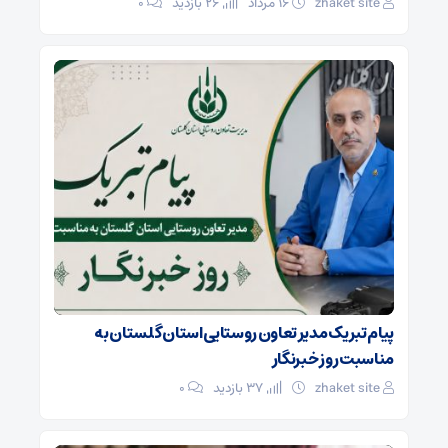
zhaket site
۱۶ مرداد
26 بازدید
۰
پیام تبریک مدیر تعاون روستایی استان گلستان به
مناسبت روز خبرنگار
zhaket site
37 بازدید
۰